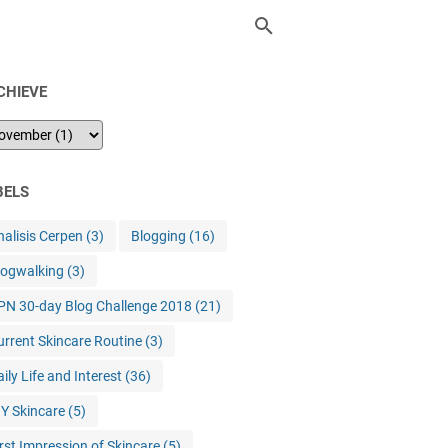
CHIEVE
BELS
nalisis Cerpen
(3)
Blogging
(16)
logwalking
(3)
PN 30-day Blog Challenge 2018
(21)
urrent Skincare Routine
(3)
ily Life and Interest
(36)
IY Skincare
(5)
irst Impression of Skincare
(5)