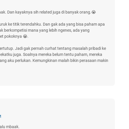
aak. Dan kayaknya sih related juga di banyak orang.😭
uruk ke titik terendahku. Dan gak ada yang bisa paham apa
ak berkompetisi mana yang lebih ngenes, ada yang
et pokoknya 😭.
 tertutup. Jadi gak pernah curhat tentang masalah pribadi ke
rdekatku juga. Soalnya mereka belum tentu paham, mereka
ang aku perlukan. Kemungkinan malah bikin perasaan makin
M
alu mbaak.