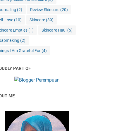
ournaling
(2)
Review Skincare
(20)
elf-Love
(10)
Skincare
(39)
kincare Empties
(1)
Skincare Haul
(5)
oapmaking
(2)
hings I Am Grateful For
(4)
OUDLY PART OF
OUT ME