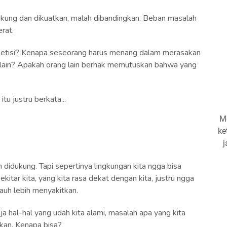
ukung dan dikuatkan, malah dibandingkan. Beban masalah
erat.
mpetisi? Kenapa seseorang harus menang dalam merasakan
g lain? Apakah orang lain berhak memutuskan bahwa yang
itu justru berkata...
Me
ke
j
 didukung. Tapi sepertinya lingkungan kita ngga bisa
itar kita, yang kita rasa dekat dengan kita, justru ngga
jauh lebih menyakitkan.
 hal-hal yang udah kita alami, masalah apa yang kita
akan. Kenapa bisa?