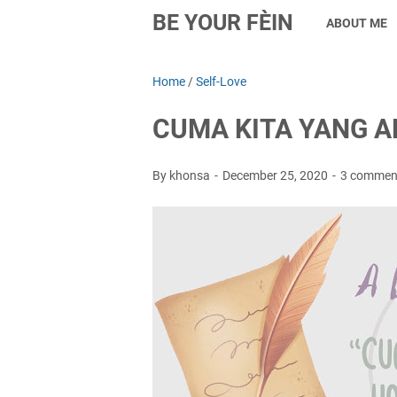
BE YOUR FÈIN
ABOUT ME
Home
/
Self-Love
CUMA KITA YANG AD
By khonsa
December 25, 2020
3 commen