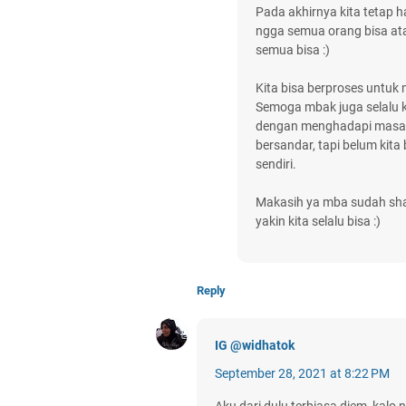
Pada akhirnya kita tetap 
ngga semua orang bisa at
semua bisa :)
Kita bisa berproses untuk 
Semoga mbak juga selalu 
dengan menghadapi masalah
bersandar, tapi belum kita 
sendiri.
Makasih ya mba sudah shar
yakin kita selalu bisa :)
Reply
IG @widhatok
September 28, 2021 at 8:22 PM
Aku dari dulu terbiasa diem, kalo