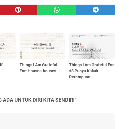
lf
Things I Am Grateful
Things I Am Grateful For
For: Houses-houses
#3 Punya Kakak
Perempuan
 ADA UNTUK DIRI KITA SENDIRI"