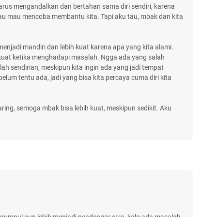
harus mengandalkan dan bertahan sama diri sendiri, karena
au mau mencoba membantu kita. Tapi aku tau, mbak dan kita
menjadi mandiri dan lebih kuat karena apa yang kita alami.
kuat ketika menghadapi masalah. Ngga ada yang salah
 sendirian, meskipun kita ingin ada yang jadi tempat
belum tentu ada, jadi yang bisa kita percaya cuma diri kita
ing, semoga mbak bisa lebih kuat, meskipun sedikit. Aku
 ngumpul pun lebih menjadi pendengar saja, kalo ada masalah