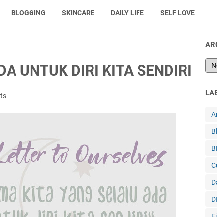
BLOGGING
SKINCARE
DAILY LIFE
SELF LOVE
AR
A UNTUK DIRI KITA SENDIRI
LA
ts
A
B
B
C
Da
D
F